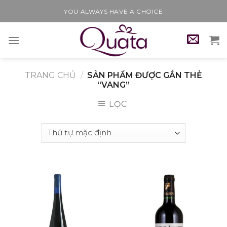
Skip
YOU ALWAYS HAVE A CHOICE
to
content
TRANG CHỦ
/
SẢN PHẨM ĐƯỢC GẮN THẺ
“VANG”
LỌC