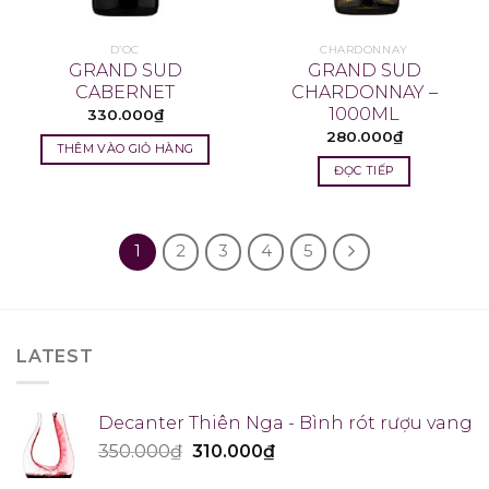
D’OC
CHARDONNAY
GRAND SUD
GRAND SUD
CABERNET
CHARDONNAY –
1000ML
330.000
₫
280.000
₫
THÊM VÀO GIỎ HÀNG
ĐỌC TIẾP
1
2
3
4
5
LATEST
Decanter Thiên Nga - Bình rót rượu vang
350.000
₫
310.000
₫