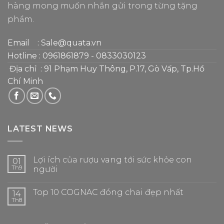
hàng mong muốn nhắn gửi trong từng tặng
phẩm.
Email
: Sale@quata.vn
Hotline :
0961861879
-
0833030123
Địa chỉ : 91 Phạm Huy Thông, P.17, Gò Vấp, Tp.Hồ
Chí Minh
LATEST NEWS
Lợi ích của rượu vang tới sức khỏe con
01
Th9
người
Top 10 COGNAC đóng chai đẹp nhất
14
Th8