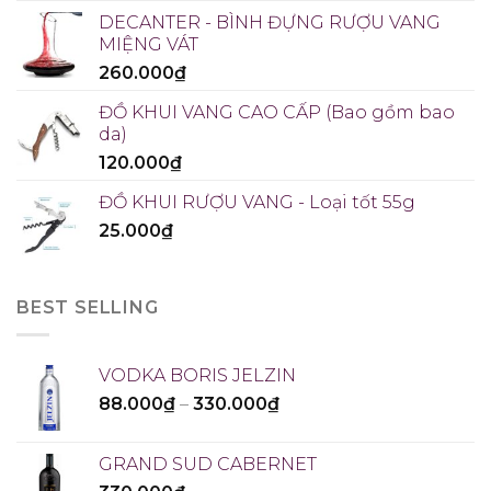
DECANTER - BÌNH ĐỰNG RƯỢU VANG
MIỆNG VÁT
260.000
₫
ĐỒ KHUI VANG CAO CẤP (Bao gồm bao
da)
120.000
₫
ĐỒ KHUI RƯỢU VANG - Loại tốt 55g
25.000
₫
BEST SELLING
VODKA BORIS JELZIN
88.000
₫
–
330.000
₫
GRAND SUD CABERNET