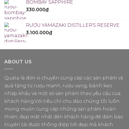
BOMBAY SAPPHIRE
330.000
₫
RƯỢU YAMAZAKI DISTILLER'S RESERVE
3.100.000
₫
ABOUT US
Quata là đơn vị chuyên cung cấp các sản phẩm và
quà tặng từ rượu mạnh, rượu vang, bánh kẹo
nhập khẩu và một số sản phảm theo yêu cầu của
khách hàng.Với tiêu chí chu đáo chúng tôi luôn
mong muốn cung cấp những sản phẩm hoàn
thiện, đẹp mắt nhất đến khách hàng để đảm bảo
truyển tải được thông điệp tốt đẹp mà khách