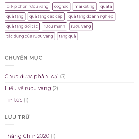
bí kịp chọn rượu vang
cognac
marketing
quata
quà tặng
quà tặng cao cấp
quà tặng doanh nghiệp
quà tặng đối tác
rượu mạnh
rượu vang
tác dụng của rượu vang
tặng quà
CHUYÊN MỤC
Chưa được phân loại
(3)
Hiểu về rượu vang
(2)
Tin tức
(1)
LƯU TRỮ
Tháng Chín 2020
(1)