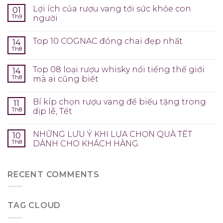
Lợi ích của rượu vang tới sức khỏe con
01
Th9
người
Top 10 COGNAC đóng chai đẹp nhất
14
Th8
Top 08 loại rượu whisky nổi tiếng thế giới
14
Th8
mà ai cũng biết
Bí kíp chọn rượu vang để biếu tặng trong
11
Th8
dịp lễ, Tết
NHỮNG LƯU Ý KHI LỰA CHỌN QUÀ TẾT
10
Th8
DÀNH CHO KHÁCH HÀNG
RECENT COMMENTS
TAG CLOUD