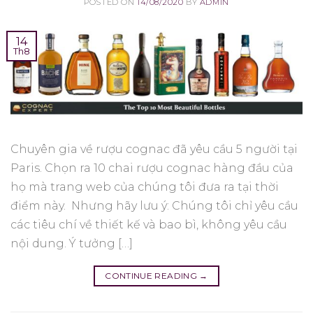
POSTED ON
14/08/2020
BY
ADMIN
14
Th8
Chuyên gia về rượu cognac đã yêu cầu 5 người tại
Paris. Chọn ra 10 chai rượu cognac hàng đầu của
họ mà trang web của chúng tôi đưa ra tại thời
điểm này. Nhưng hãy lưu ý: Chúng tôi chỉ yêu cầu
các tiêu chí về thiết kế và bao bì, không yêu cầu
nội dung. Ý tưởng […]
CONTINUE READING
→