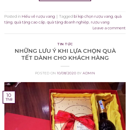
Posted in
Hiểu về rượu vang
|
Tagged
bí kịp chọn rượu vang
,
quà
tặng
,
quà tặng cao cấp
,
quà tặng doanh nghiệp
,
rượu vang
Leave a comment
TIN TỨC
NHỮNG LƯU Ý KHI LỰA CHỌN QUÀ
TẾT DÀNH CHO KHÁCH HÀNG
POSTED ON
10/08/2020
BY
ADMIN
10
Th8