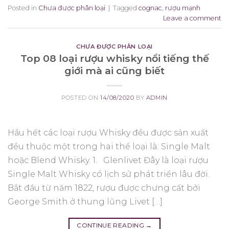
Posted in
Chưa được phân loại
|
Tagged
cognac
,
rượu mạnh
Leave a comment
CHƯA ĐƯỢC PHÂN LOẠI
Top 08 loại rượu whisky nổi tiếng thế
giới mà ai cũng biết
POSTED ON
14/08/2020
BY
ADMIN
Hầu hết các loại rượu Whisky đều được sản xuất
đều thuộc một trong hai thể loại là: Single Malt
hoặc Blend Whisky. 1. Glenlivet Đây là loại rượu
Single Malt Whisky có lịch sử phát triển lâu đời.
Bắt đầu từ năm 1822, rượu được chưng cất bởi
George Smith ở thung lũng Livet […]
CONTINUE READING
→