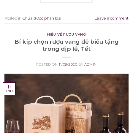
Posted in
Chưa được phân loại
Leave a comment
HIỂU VỀ RƯỢU VANG
Bí kíp chọn rượu vang để biếu tặng
trong dịp lễ, Tết
POSTED ON
11/08/2020
BY
ADMIN
11
Th8