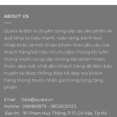
ABOUT US
Quata là đơn vị chuyên cung cấp các sản phẩm và
quà tặng từ rượu mạnh, rượu vang, bánh kẹo
nhập khẩu và một số sản phảm theo yêu cầu của
khách hàng.Với tiêu chí chu đáo chúng tôi luôn
mong muốn cung cấp những sản phẩm hoàn
thiện, đẹp mắt nhất đến khách hàng để đảm bảo
truyển tải được thông điệp tốt đẹp mà khách
hàng mong muốn nhắn gửi trong từng tặng
phẩm.
Email
: Sale@quata.vn
Hotline :
0961861879
-
0833030123
Địa chỉ : 91 Phạm Huy Thông, P.17, Gò Vấp, Tp.Hồ