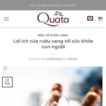
Skip
YOU ALWAYS HAVE A CHOICE
to
content
HIỂU VỀ RƯỢU VANG
Lợi ích của rượu vang tới sức khỏe
con người
POSTED ON
01/09/2020
BY
ADMIN
01
Th9