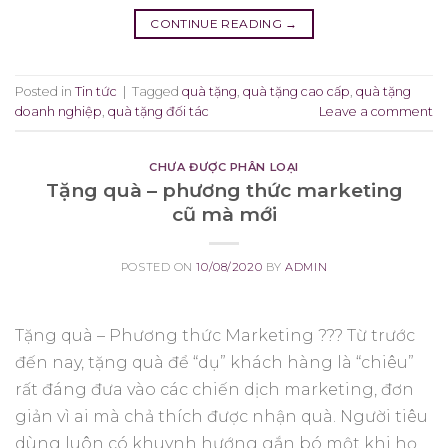
CONTINUE READING
→
Posted in
Tin tức
|
Tagged
quà tặng
,
quà tặng cao cấp
,
quà tặng
doanh nghiệp
,
quà tặng đối tác
Leave a comment
CHƯA ĐƯỢC PHÂN LOẠI
Tặng quà – phương thức marketing
cũ mà mới
POSTED ON
10/08/2020
BY
ADMIN
Tặng quà – Phương thức Marketing ??? Từ trước
đến nay, tặng quà để “dụ” khách hàng là “chiêu”
rất đáng đưa vào các chiến dịch marketing, đơn
giản vì ai mà chả thích được nhận quà. Người tiêu
dùng luôn có khuynh hướng gắn bó một khi họ