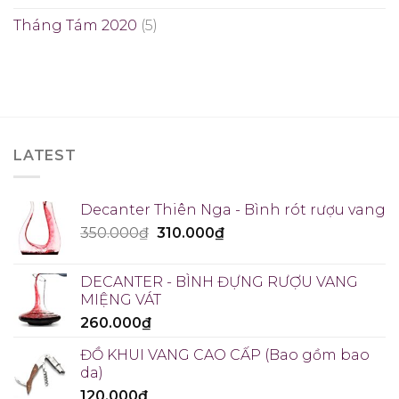
Tháng Tám 2020
(5)
LATEST
Decanter Thiên Nga - Bình rót rượu vang
350.000
₫
310.000
₫
DECANTER - BÌNH ĐỰNG RƯỢU VANG
MIỆNG VÁT
260.000
₫
ĐỒ KHUI VANG CAO CẤP (Bao gồm bao
da)
120.000
₫