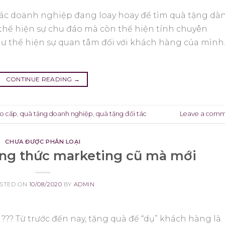
à các doanh nghiệp đang loay hoay để tìm quà tặng dà
hể hiện sự chu đáo mà còn thể hiện tính chuyên
 thể hiện sự quan tâm đối với khách hàng của mình
CONTINUE READING
→
ao cấp
,
quà tặng doanh nghiệp
,
quà tặng đối tác
Leave a com
CHƯA ĐƯỢC PHÂN LOẠI
ng thức marketing cũ mà mới
STED ON
10/08/2020
BY
ADMIN
?? Từ trước đến nay, tặng quà để “dụ” khách hàng là