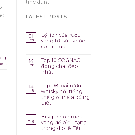
tincidunt.
o
ặc
LATEST POSTS
Lợi ích của rượu
01
Th9
vang tới sức khỏe
con người
ang
Top 10 COGNAC
14
ment
Th8
đóng chai đẹp
nhất
Top 08 loại rượu
14
Th8
whisky nổi tiếng
thế giới mà ai cũng
biết
Bí kíp chọn rượu
11
Th8
vang để biếu tặng
trong dịp lễ, Tết