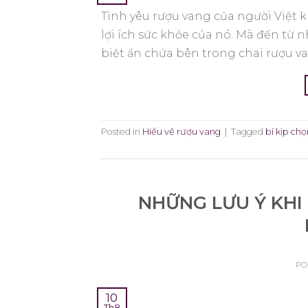
Tình yêu rượu vang của người Việt 
lợi ích sức khỏe của nó. Mà đến từ
biệt ẩn chứa bên trong chai rượu va
Posted in
Hiểu về rượu vang
|
Tagged
bí kịp ch
NHỮNG LƯU Ý KHI
PO
10
Th8