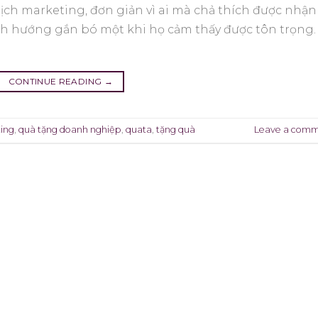
dịch marketing, đơn giản vì ai mà chả thích được nhận
nh hướng gắn bó một khi họ cảm thấy được tôn trọng.
CONTINUE READING
→
ing
,
quà tặng doanh nghiệp
,
quata
,
tặng quà
Leave a com