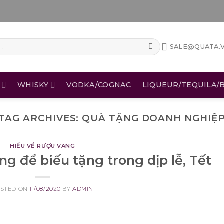
SALE@QUATA.
WHISKY
VODKA/COGNAC
LIQUEUR/TEQUILA/B
TAG ARCHIVES:
QUÀ TẶNG DOANH NGHIỆ
HIỂU VỀ RƯỢU VANG
ng để biếu tặng trong dịp lễ, Tết
OSTED ON
11/08/2020
BY
ADMIN