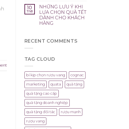
NHỮNG LƯU Ý KHI
10
nh
Th8
LỰA CHỌN QUÀ TẾT
DÀNH CHO KHÁCH
HÀNG
.
RECENT COMMENTS
TAG CLOUD
ment
bí kịp chọn rượu vang
cognac
marketing
quata
quà tặng
quà tặng cao cấp
quà tặng doanh nghiệp
quà tặng đối tác
rượu mạnh
rượu vang