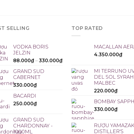
ST SELLING
TOP RATED
VODKA BORIS
MACALLAN AER
JELZIN
4.350.000
₫
88.000
₫
–
330.000
₫
MI TERRUNO U
GRAND SUD
DEL SOL SYRAH 
CABERNET
MALBEC
330.000
₫
220.000
₫
BACARDI
BOMBAY SAPPH
250.000
₫
330.000
₫
GRAND SUD
RƯỢU YAMAZAK
CHARDONNAY -
DISTILLER'S
1000ML