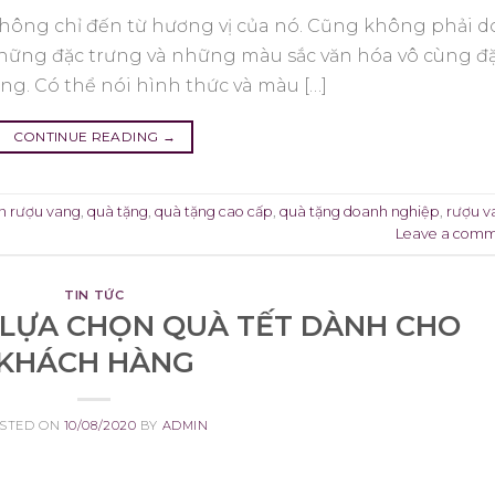
không chỉ đến từ hương vị của nó. Cũng không phải d
 những đặc trưng và những màu sắc văn hóa vô cùng đ
ng. Có thể nói hình thức và màu […]
CONTINUE READING
→
ọn rượu vang
,
quà tặng
,
quà tặng cao cấp
,
quà tặng doanh nghiệp
,
rượu v
Leave a com
TIN TỨC
 LỰA CHỌN QUÀ TẾT DÀNH CHO
KHÁCH HÀNG
STED ON
10/08/2020
BY
ADMIN