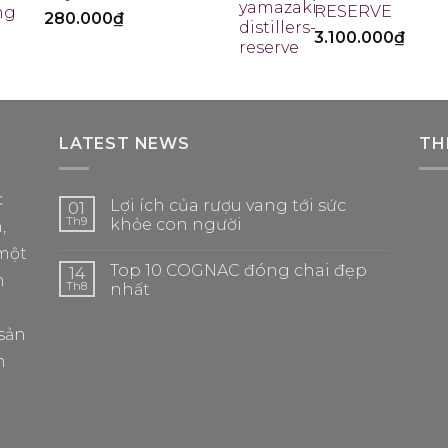
RESERVE
280.000
₫
3.100.000
₫
LATEST NEWS
TH
c
Lợi ích của rượu vang tới sức
01
Th9
khỏe con người
,
một
Top 10 COGNAC đóng chai đẹp
14
h
Th8
nhất
sản
n