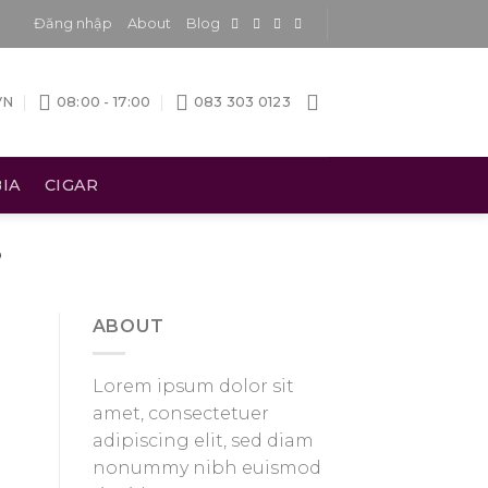
Đăng nhập
About
Blog
VN
08:00 - 17:00
083 303 0123
IA
CIGAR
P
ABOUT
Lorem ipsum dolor sit
amet, consectetuer
adipiscing elit, sed diam
nonummy nibh euismod