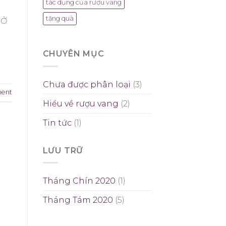
tác dụng của rượu vang
tặng quà
 Ở
CHUYÊN MỤC
Chưa được phân loại
(3)
ment
Hiểu về rượu vang
(2)
Tin tức
(1)
LƯU TRỮ
Tháng Chín 2020
(1)
Tháng Tám 2020
(5)