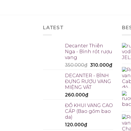
LATEST
BE
Decanter Thiên
Nga - Bình rót rượu
vang
350.000
₫
310.000
₫
DECANTER - BÌNH
ĐỰNG RƯỢU VANG
MIỆNG VÁT
260.000
₫
ĐỒ KHUI VANG CAO
CẤP (Bao gồm bao
da)
120.000
₫