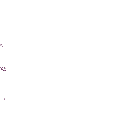
A
VAS
-
IRE
I