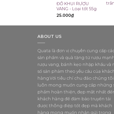
ĐỒ KHUI RƯỢU
VANG - Loại tốt 55g
25.000
₫
ABOUT US
Quata là đơn vị chuyên cung cấp cá
sản phẩm và quà tặng từ rượu mạnh
rượu vang, bánh kẹo nhập khẩu và 
số sản phảm theo yêu cầu của khác
hàng.Với tiêu chí chu đáo chúng tôi
luôn mong muốn cung cấp những 
phẩm hoàn thiện, đẹp mắt nhất đế
khách hàng để đảm bảo truyển tải
được thông điệp tốt đẹp mà khách
hàng mong muốn nhắn gửi trong