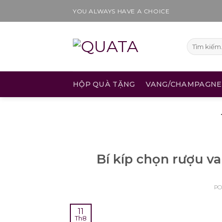
Skip
YOU ALWAYS HAVE A CHOICE
to
content
Tìm
kiếm:
HỘP QUÀ TẶNG
VANG/CHAMPAGNE
Bí kíp chọn rượu va
P
11
Th8